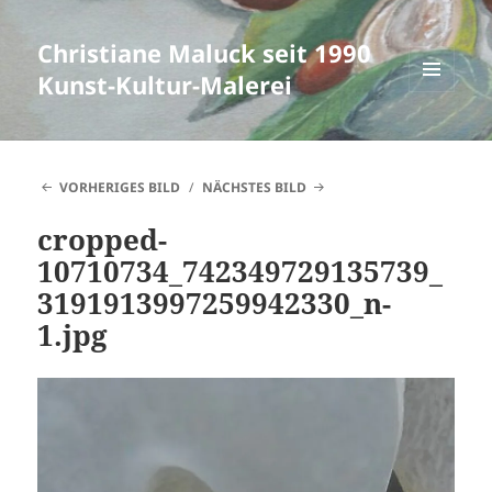
Christiane Maluck seit 1990
Kunst-Kultur-Malerei
MENÜ
UND
WIDGETS
VORHERIGES BILD
NÄCHSTES BILD
cropped-
10710734_742349729135739_
3191913997259942330_n-
1.jpg