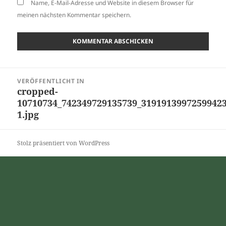
Name, E-Mail-Adresse und Website in diesem Browser für
meinen nächsten Kommentar speichern.
Beitragsnavigation
VERÖFFENTLICHT IN
cropped-
10710734_742349729135739_31919139972599423
1.jpg
Stolz präsentiert von WordPress