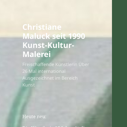
Christiane
Maluck seit 1990
Kunst-Kultur-
Malerei
Freischaffende Künstlerin Über
26 Mal international
Ausgezeichnet im Bereich
Kunst
Heute neu: