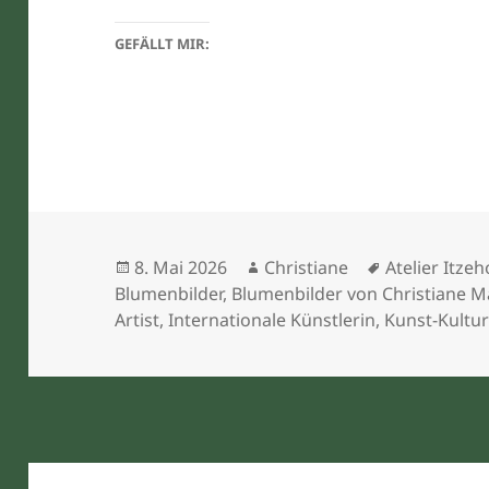
GEFÄLLT MIR:
Veröffentlicht
Autor
Schlagwörte
8. Mai 2026
Christiane
Atelier Itze
am
Blumenbilder
,
Blumenbilder von Christiane M
Artist
,
Internationale Künstlerin
,
Kunst-Kultur