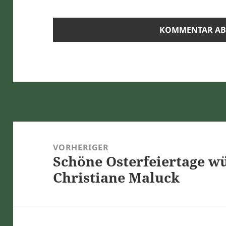
Beitragsnavigation
VORHERIGER
Schöne Osterfeiertage wü
Vorheriger
Christiane Maluck
Beitrag: