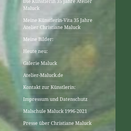
Die Künstlerin 35 Jahre Atelier
Maluck
Meine Künstlerin-Vita 35 Jahre
Atelier Christiane Maluck
Meine Bilder:
Heute neu:
Galerie Maluck
Atelier-Maluck.de
Kontakt zur Künstlerin:
Impressum und Datenschutz
Malschule Maluck 1996-2021
Presse über Christiane Maluck