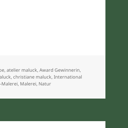
r
hoe
,
atelier maluck
,
Award Gewinnerin
,
aluck
,
christiane maluck
,
International
-Malerei
,
Malerei
,
Natur