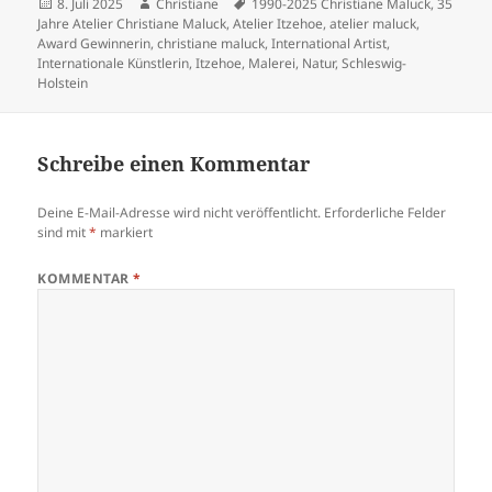
Veröffentlicht
Autor
Schlagwörter
8. Juli 2025
Christiane
1990-2025 Christiane Maluck
,
35
am
Jahre Atelier Christiane Maluck
,
Atelier Itzehoe
,
atelier maluck
,
Award Gewinnerin
,
christiane maluck
,
International Artist
,
Internationale Künstlerin
,
Itzehoe
,
Malerei
,
Natur
,
Schleswig-
Holstein
Schreibe einen Kommentar
Deine E-Mail-Adresse wird nicht veröffentlicht.
Erforderliche Felder
sind mit
*
markiert
KOMMENTAR
*