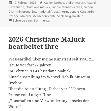
Veröffentlicht
Schlagwörter
12. Februar 2026
Atelier Itzehoe
,
atelier maluck
,
Award
am
Gewinnerin
,
christiane maluck
,
Für die Menschlichkeit
,
Gegen
Diskriminierung
,
International Artist
,
Internationale Künstlerin
,
Itzehoe
,
Malerei
,
Menschenrechte
,
Schleswig-Holstein
zu Für die Menschlichkeit sein:
Schreibe einen Kommentar
2026 Christiane Maluck
bearbeitet ihre
Presseartikel über meine Kunstzeit seit 1990, z.B.:
Heute vor fast 22 Jahren
im Februar 2004 Christiane Maluck
Einzelausstellung im Wenzel-Hablik-Museum
Itzehoe
Über die Ausstellung „Farbe“ vor 22 Jahren
Presse von Ludger Hinz
„Botschaften und Verwunderung jenseits der
Worte“