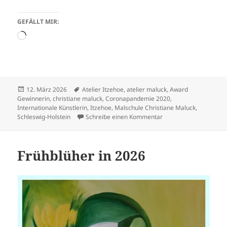
GEFÄLLT MIR:
Wird
geladen …
Veröffentlicht
Schlagwörter
12. März 2026
Atelier Itzehoe
,
atelier maluck
,
Award
am
Gewinnerin
,
christiane maluck
,
Coronapandemie 2020
,
Internationale Künstlerin
,
Itzehoe
,
Malschule Christiane Maluck
,
zu 13.März 2020 schlo
Schleswig-Holstein
Schreibe einen Kommentar
Frühblüher in 2026