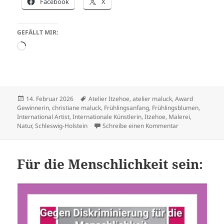
Facebook
X
GEFÄLLT MIR:
Wird
geladen …
Veröffentlicht
Schlagwörter
14. Februar 2026
Atelier Itzehoe
,
atelier maluck
,
Award
am
Gewinnerin
,
christiane maluck
,
Frühlingsanfang
,
Frühlingsblumen
,
International Artist
,
Internationale Künstlerin
,
Itzehoe
,
Malerei
,
zu Frühblüher i
Natur
,
Schleswig-Holstein
Schreibe einen Kommentar
Für die Menschlichkeit sein: