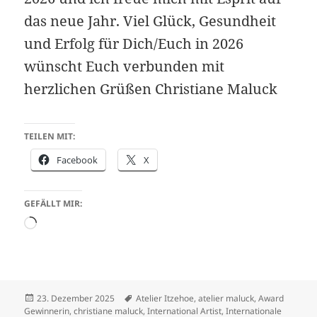
das neue Jahr. Viel Glück, Gesundheit
und Erfolg für Dich/Euch in 2026
wünscht Euch verbunden mit
herzlichen Grüßen Christiane Maluck
TEILEN MIT:
Facebook
X
GEFÄLLT MIR:
Wird
geladen …
Veröffentlicht
Schlagwörter
23. Dezember 2025
Atelier Itzehoe
,
atelier maluck
,
Award
am
Gewinnerin
,
christiane maluck
,
International Artist
,
Internationale