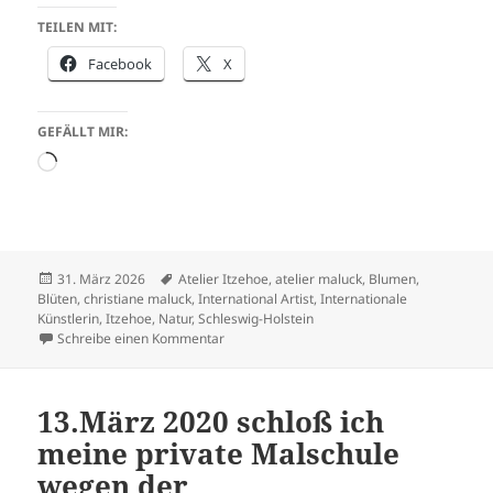
TEILEN MIT:
Facebook
X
GEFÄLLT MIR:
Wird
geladen …
Veröffentlicht
Schlagwörter
31. März 2026
Atelier Itzehoe
,
atelier maluck
,
Blumen
,
am
Blüten
,
christiane maluck
,
International Artist
,
Internationale
Künstlerin
,
Itzehoe
,
Natur
,
Schleswig-Holstein
zu Schöne Osterfeiertage wünscht Atelier C
Schreibe einen Kommentar
13.März 2020 schloß ich
meine private Malschule
wegen der