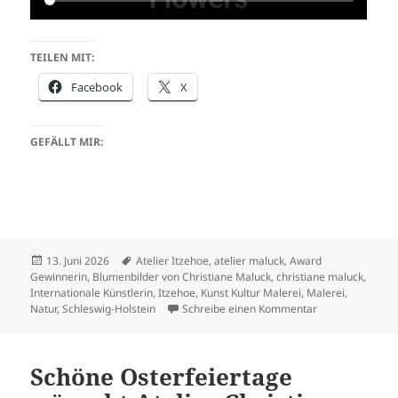
TEILEN MIT:
Facebook
X
GEFÄLLT MIR:
Veröffentlicht
Schlagwörter
13. Juni 2026
Atelier Itzehoe
,
atelier maluck
,
Award
am
Gewinnerin
,
Blumenbilder von Christiane Maluck
,
christiane maluck
,
Internationale Künstlerin
,
Itzehoe
,
Kunst Kultur Malerei
,
Malerei
,
zu Blumenbilder
Natur
,
Schleswig-Holstein
Schreibe einen Kommentar
Schöne Osterfeiertage