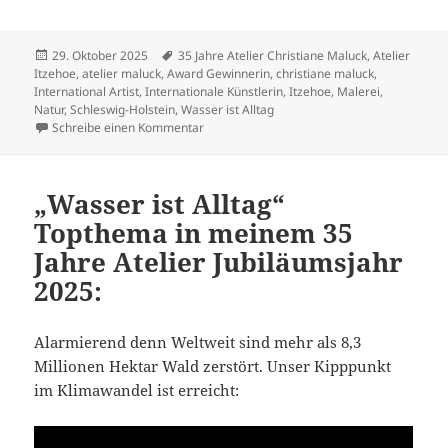
Veröffentlicht
Schlagwörter
29. Oktober 2025
35 Jahre Atelier Christiane Maluck
,
Atelier
am
Itzehoe
,
atelier maluck
,
Award Gewinnerin
,
christiane maluck
,
International Artist
,
Internationale Künstlerin
,
Itzehoe
,
Malerei
,
Natur
,
Schleswig-Holstein
,
Wasser ist Alltag
zu „Die Schönheit des Wassers“
Schreibe einen Kommentar
„Wasser ist Alltag“
Topthema in meinem 35
Jahre Atelier Jubiläumsjahr
2025:
Alarmierend denn Weltweit sind mehr als 8,3
Millionen Hektar Wald zerstört. Unser Kipppunkt
im Klimawandel ist erreicht: