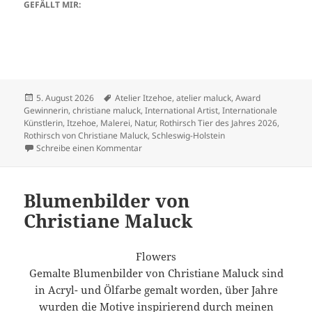
GEFÄLLT MIR:
Veröffentlicht
Schlagwörter
5. August 2026
Atelier Itzehoe
,
atelier maluck
,
Award
am
Gewinnerin
,
christiane maluck
,
International Artist
,
Internationale
Künstlerin
,
Itzehoe
,
Malerei
,
Natur
,
Rothirsch Tier des Jahres 2026
,
Rothirsch von Christiane Maluck
,
Schleswig-Holstein
zu Wildtier des Jahres 2026 der Rothirsch u
Schreibe einen Kommentar
Blumenbilder von
Christiane Maluck
Flowers
Gemalte Blumenbilder von Christiane Maluck sind
in Acryl- und Ölfarbe gemalt worden, über Jahre
wurden die Motive inspirierend durch meinen