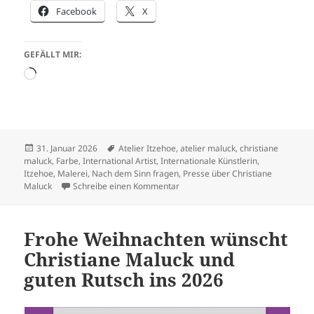
Facebook
X
GEFÄLLT MIR:
Wird
geladen …
Veröffentlicht
Schlagwörter
31. Januar 2026
Atelier Itzehoe
,
atelier maluck
,
christiane
am
maluck
,
Farbe
,
International Artist
,
Internationale Künstlerin
,
Itzehoe
,
Malerei
,
Nach dem Sinn fragen
,
Presse über Christiane
zu 2026 Christiane Maluck bearbei
Maluck
Schreibe einen Kommentar
Frohe Weihnachten wünscht
Christiane Maluck und
guten Rutsch ins 2026