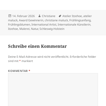
Veröffentlicht
Autor
Schlagwörter
14. Februar 2026
Christiane
Atelier Itzehoe
,
atelier
am
maluck
,
Award Gewinnerin
,
christiane maluck
,
Frühlingsanfang
,
Frühlingsblumen
,
International Artist
,
Internationale Künstlerin
,
Itzehoe
,
Malerei
,
Natur
,
Schleswig-Holstein
Schreibe einen Kommentar
Deine E-Mail-Adresse wird nicht veröffentlicht.
Erforderliche Felder
sind mit
*
markiert
KOMMENTAR
*