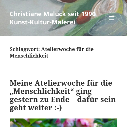
Christiane Maluck seit 1990
Kunst-Kultur-Malerei
MENÜ
UND
WIDGETS
Schlagwort:
Atelierwoche für die
Menschlichkeit
Meine Atelierwoche für die
„Menschlichkeit“ ging
gestern zu Ende – dafür sein
geht weiter :-)