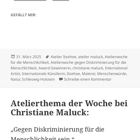
GEFÄLLT MIR:
Veröffentlicht
Schlagwörter
31. März 2025
Atelier Itzehoe
,
atelier maluck
,
Atelierwoche
am
für die Menschlichkeit
,
Atelierwoche gegen Diskriminierung für die
Menschlichkeit
,
Award Gewinnerin
,
christiane maluck
,
International
Artist
,
Internationale Künstlerin
,
Itzehoe
,
Malerei
,
Menschenwürde
,
zu Meine Atelier
Natur
,
Schleswig-Holstein
Schreibe einen Kommentar
Atelierthema der Woche bei
Christiane Maluck:
„Gegen Diskriminierung für die
Menschlichkeit sein.“