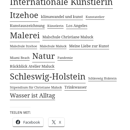
Internationale Künstlerin
Itzehoe
klimawandel und kunst
Kunstatelier
Kunstauszeichnung
Los Angeles
Künstlerin
Malerei
Malschule Christiane Maluck
Meine Liebe zur Kunst
Malschule Itzehoe
Malschule Maluck
Natur
Miami Beach
Pandemie
Rückblick Atelier Maluck
Schleswig-Holstein
Schleswig Holstein
Trinkwasser
Stipendium für Christiane Maluck
Wasser ist Alltag
TEILEN MIT:
Facebook
X